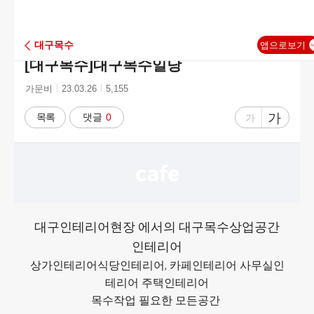
C
A
앱으로보기
대구목수
[대구목수]
대구목수일당
F
작
작
조
가문비
23.03.26
5,155
성
성
회
E
자
시
수
글
가
글
가
목록
댓글
0
간
자
자
크
크
기
기
크
작
게
게
대구인테리어현장 에서의 대구목수상업공간
인테리어
상가인테리어식당인테리어, 카페인테리어 사무실인
테리어 주택인테리어
목수작업 필요한 모든공간